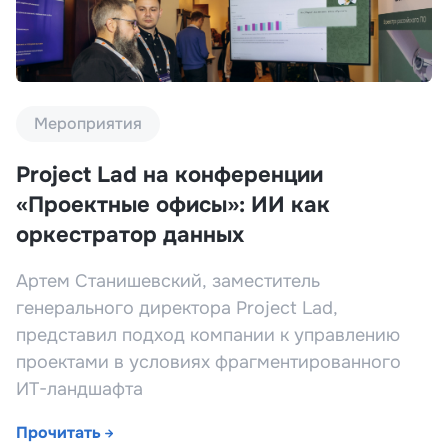
Мероприятия
Project Lad на конференции
«Проектные офисы»: ИИ как
оркестратор данных
Артем Станишевский, заместитель
генерального директора Project Lad,
представил подход компании к управлению
проектами в условиях фрагментированного
ИТ-ландшафта
Прочитать